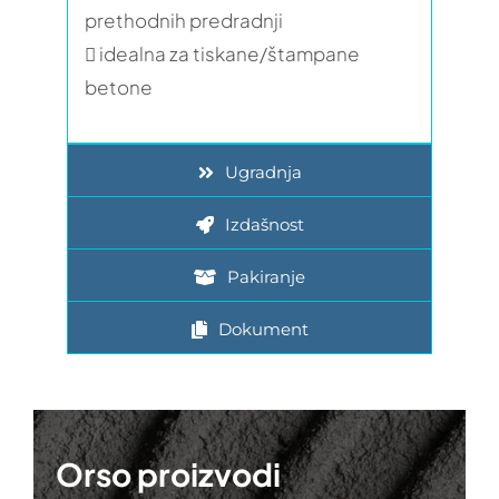
prethodnih predradnji
 idealna za tiskane/štampane
betone
Ugradnja
Izdašnost
Pakiranje
Dokument
Orso proizvodi