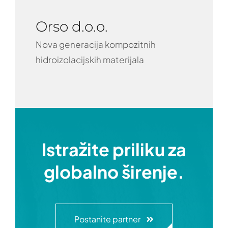
Orso d.o.o.
Nova generacija kompozitnih
hidroizolacijskih materijala
Istražite priliku za
globalno širenje.
Postanite partner