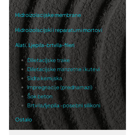
Hidroizolacijske membrane
Hidroizolacijski i reparaturni mortovi
Alati, Ljepila-brtvila-fileri
Diletacijske trake
Diletacijske manzetne i kutevi
Sidra kemijska
Impregnacije (prednamazi)
Šok beton
Brtvila/ljepila -posebni silikoni
Ostalo