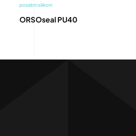
posebni silikoni
ORSOseal PU40