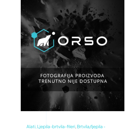
Alati, Ljepila-brtvila-fileri
,
Brtvila/ljepila -