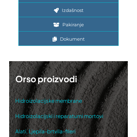
Izdašnost
Pakiranje
Dokument
Orso proizvodi
Hidroizolacijske membrane
Hidroizolacijski i reparaturni mortovi
Alati, Ljepila-brtvila-fileri