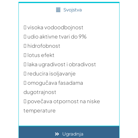
Svojstva
 visoka vodoodbojnost
 udio aktivne tvari do 9%
 hidrofobnost
 lotus efekt
 laka ugradivost i obradivost
 reducira isoljavanje
 omogučava fasadama
dugotrajnost
 povečava otpornost na niske
temperature
Ugradnja