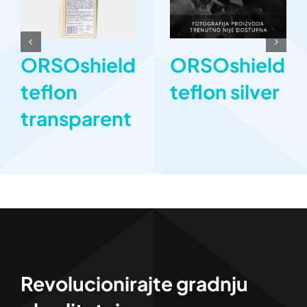
ORSOshield
ORSOshield
teflon
teflon silver
transparent
Revolucionirajte gradnju