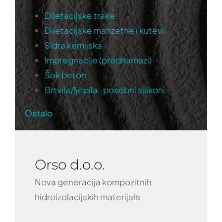
Diletacijske trake
Diletacijske manzetne i kutevi
Sidra kemijska
Impregnacije (prednamazi)
Šok beton
Brtvila/ljepila -posebni silikoni
Ostalo
Orso d.o.o.
Nova generacija kompozitnih
hidroizolacijskih materijala