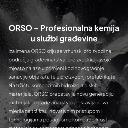
ORSO – Profesionalna kemija
u službi građevine
Iza imena ORSO kriju se vrhunski proizvodi na
području građevinarstva, proizvodi koji svoje
mjesto nalaze u primjeni kod novogradnje,
sanacije objekata te u proizvodnji prefabrikata.
Na tržištu kompozitnih hidroizolacijskih
materijala, ORSO predstavlja novu generaciju
materijala u građevinarstvu i postavlja nova
mjerila na tržištu. Inovativnim pristupom i
tehnologijama postigli smo kompatibilnost
materijala sa cementom odnosno betonom,