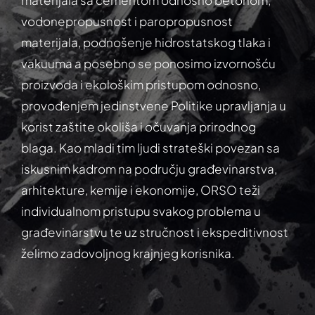
vodonepropusnost i paropropusnost
materijala, podnošenje hidrostatskog tlaka i
vakuuma a posebno se ponosimo izvornošću
proizvoda i ekološkim pristupom odnosno,
provođenjem jedinstvene Politike upravljanja u
korist zaštite okoliša i očuvanja prirodnog
blaga. Kao mladi tim ljudi strateški povezan sa
iskusnim kadrom na području građevinarstva,
arhitekture, kemije i ekonomije, ORSO teži
individualnom pristupu svakog problema u
građevinarstvu te uz stručnost i ekspeditivnost
želimo zadovoljnog krajnjeg korisnika.