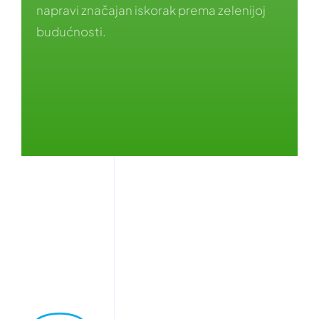
napravi značajan iskorak prema zelenijoj
budućnosti.