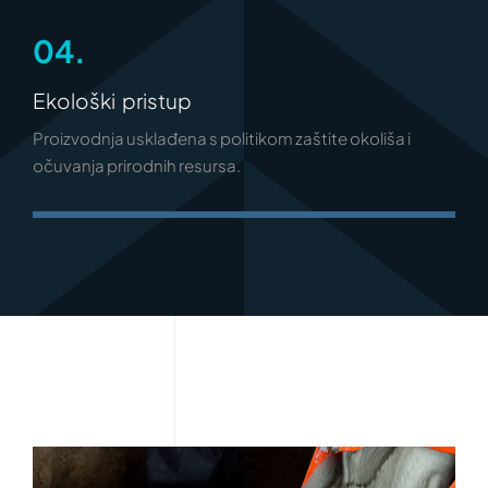
04.
Ekološki pristup
Proizvodnja usklađena s politikom zaštite okoliša i
očuvanja prirodnih resursa.