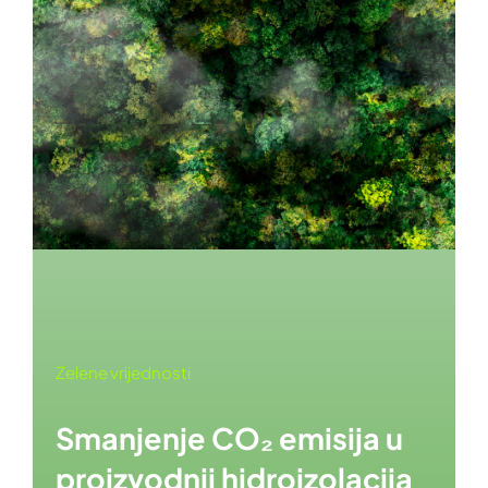
Zelene vrijednosti
Smanjenje CO₂ emisija u
proizvodnji hidroizolacija