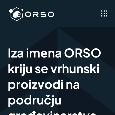
Skip
to
content
Iza imena ORSO
kriju se vrhunski
proizvodi na
području