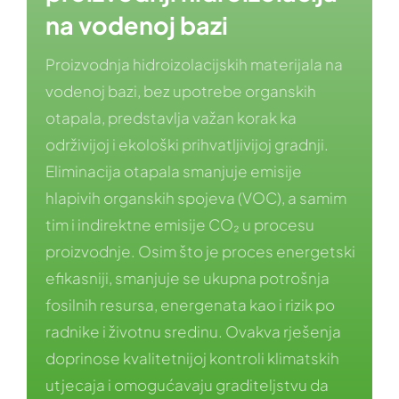
na vodenoj bazi
Proizvodnja hidroizolacijskih materijala na
vodenoj bazi, bez upotrebe organskih
otapala, predstavlja važan korak ka
održivijoj i ekološki prihvatljivijoj gradnji.
Eliminacija otapala smanjuje emisije
hlapivih organskih spojeva (VOC), a samim
tim i indirektne emisije CO₂ u procesu
proizvodnje. Osim što je proces energetski
efikasniji, smanjuje se ukupna potrošnja
fosilnih resursa, energenata kao i rizik po
radnike i životnu sredinu. Ovakva rješenja
doprinose kvalitetnijoj kontroli klimatskih
utjecaja i omogućavaju graditeljstvu da