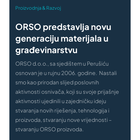
Proizvodnja & Razvoj
ORSO predstavlja novu
generaciju materijala u
građevinarstvu
ORSO d.o.o., sa sjedištem u Perušiću
osnovan je u rujnu 2006. godine. Nastali
smo kao prirodan slijed poslovnih
aktivnosti osnivača, koji su svoje prijašnje
aktivnosti ujedinili u zajedničku ideju
stvaranja novih riješenja, tehnologija i
proizvoda, stvaranju nove vrijednosti –
stvaranju ORSO proizvoda.