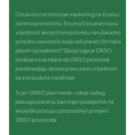
Ostavimo na trenutak marketing na stranu i
iskreno promislimo, što znači stvarati novu
vrijednost ako pri tom procesu narušavamo
prirodnu ravnotežu koja naš planet čini tako
plavim i posebnim!? Zbog toga je ORSO
poduzeo sve mjere da ORSO proizvodi
predstavljaju doista pravu novu vrijednost
za sve buduće naraštaje.
Tu je i ORSO plavi medo, odraz našeg
plavoga planeta, kao trajni podsjetnik na
ekološki pristup u proizvodnji i primjeni
ORSO proizvoda.