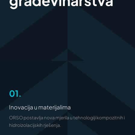
građevinarstva
01.
Inovacija u materijalima
ORSO postavlja nova mjerila u tehnologiji kompozitnih i
hidroizolacijskih rješenja.