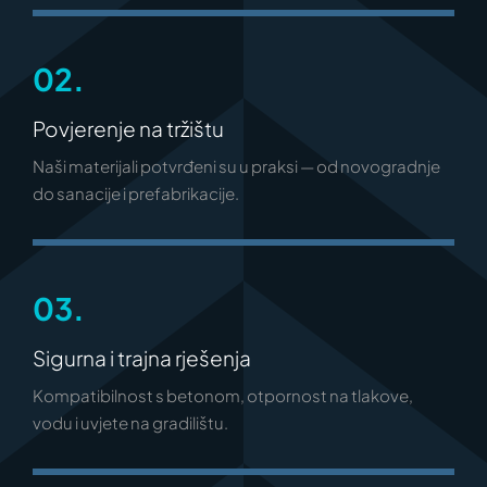
02.
Povjerenje na tržištu
Naši materijali potvrđeni su u praksi — od novogradnje
do sanacije i prefabrikacije.
03.
Sigurna i trajna rješenja
Kompatibilnost s betonom, otpornost na tlakove,
vodu i uvjete na gradilištu.