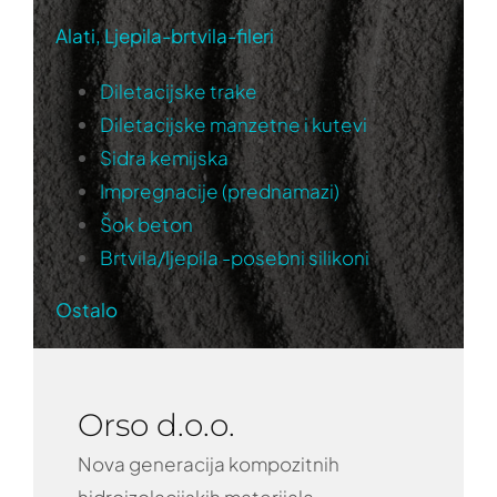
Alati, Ljepila-brtvila-fileri
Diletacijske trake
Diletacijske manzetne i kutevi
Sidra kemijska
Impregnacije (prednamazi)
Šok beton
Brtvila/ljepila -posebni silikoni
Ostalo
Orso d.o.o.
Nova generacija kompozitnih