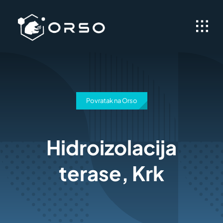
Skip
to
content
Povratak na Orso
Hidroizolacija
terase, Krk