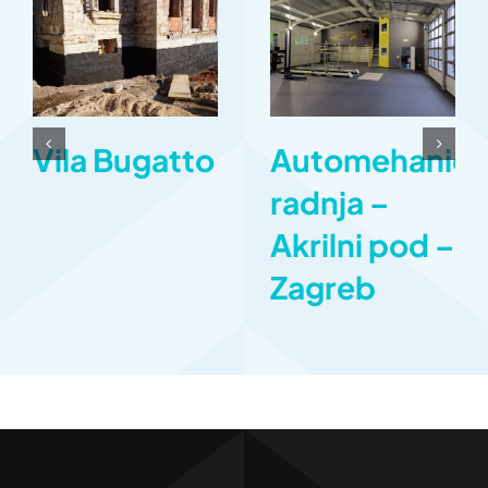
Vila Bugatto
Automehaniča
radnja –
Akrilni pod –
Zagreb