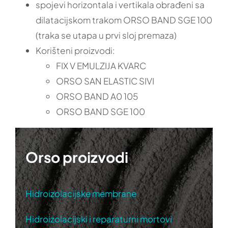
spojevi horizontala i vertikala obrađeni sa
dilatacijskom trakom ORSO BAND SGE 100
(traka se utapa u prvi sloj premaza)
Korišteni proizvodi:
FIX V EMULZIJA KVARC
ORSO SAN ELASTIC SIVI
ORSO BAND A0 105
ORSO BAND SGE 100
Orso proizvodi
Hidroizolacijske membrane
Hidroizolacijski i reparaturni mortovi