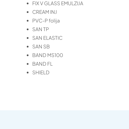
FIX V GLASS EMULZIJA
CREAM INJ
PVC-P folija
SAN TP
SAN ELASTIC
SAN SB
BAND MS100
BAND FL
SHIELD