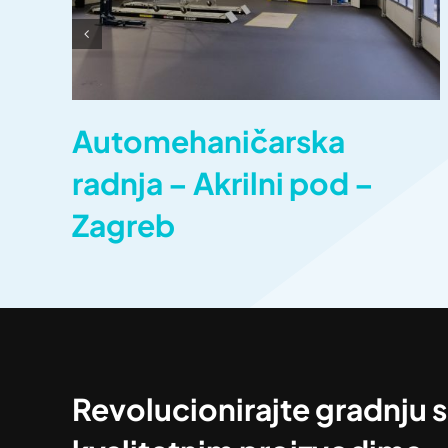
Automehaničarska
radnja – Akrilni pod –
Zagreb
Revolucionirajte gradnju s