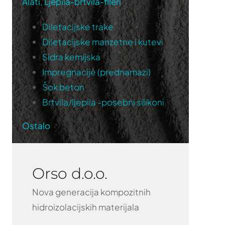
Alati, Ljepila-brtvila-fileri
Diletacijske trake
Diletacijske manzetne i kutevi
Sidra kemijska
Impregnacije (prednamazi)
Šok beton
Brtvila/ljepila -posebni silikoni
Ostalo
Orso d.o.o.
Nova generacija kompozitnih
hidroizolacijskih materijala