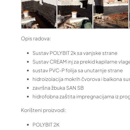
Opis radova:
Sustav POLYBIT 2k sa vanjske strane
Sustav CREAM inj za prekid kapilarne vlag
sustav PVC-P folija sa unutarnje strane
hidroizolacija mokrih čvorova i balkona s
završna žbuka SAN SB
hidrofobna zaštita impregnacijama iz p
Korišteni proizvodi:
POLYBIT 2K