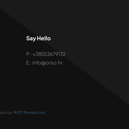
Say Hello
P : +38553679132
E : info@orso.hr
dukcija:
RIOT Production