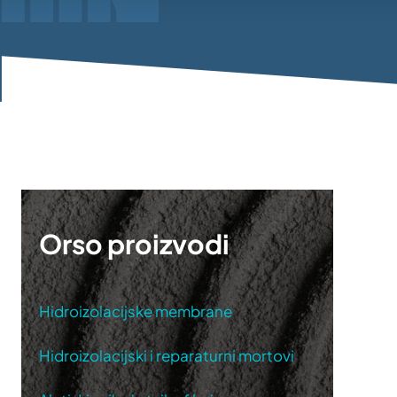
Orso proizvodi
Hidroizolacijske membrane
Hidroizolacijski i reparaturni mortovi