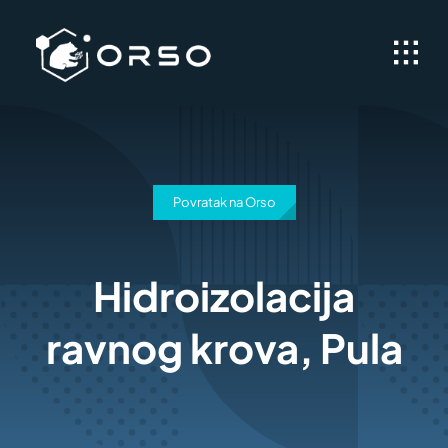
Skip
to
content
Povratak na Orso
Hidroizolacija
ravnog krova, Pula