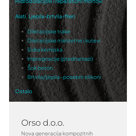
Hidroizolacijski i reparaturni mortovi
Alati, Ljepila-brtvila-fileri
Diletacijske trake
Diletacijske manzetne i kutevi
Sidra kemijska
Impregnacije (prednamazi)
Šok beton
Brtvila/ljepila -posebni silikoni
Ostalo
Orso d.o.o.
Nova generacija kompozitnih