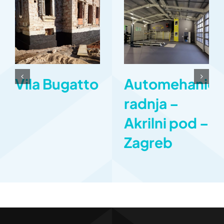
Vila Bugatto
Automehaniča
radnja –
Akrilni pod –
Zagreb