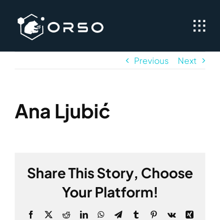
Skip
to
content
Previous
Next
Ana Ljubić
Share This Story, Choose
Your Platform!
Facebook
X
Reddit
LinkedIn
WhatsApp
Telegram
Tumblr
Pinterest
Vk
Xing