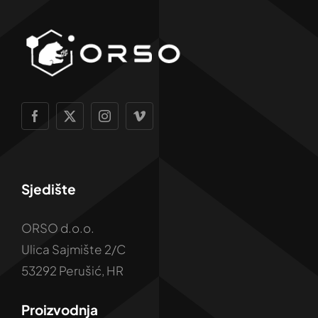
Sjedište
ORSO d.o.o.
Ulica Sajmište 2/C
53292 Perušić, HR
Proizvodnja