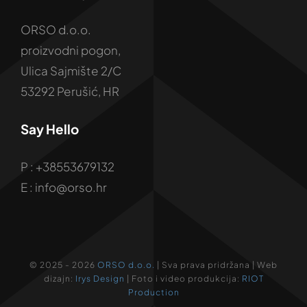
ORSO d.o.o.
proizvodni pogon,
Ulica Sajmište 2/C
53292 Perušić, HR
Say Hello
P : +38553679132
E : info@orso.hr
© 2025 - 2026
ORSO d.o.o.
| Sva prava pridržana | Web
dizajn:
Irys Design
| Foto i video produkcija:
RIOT
Production