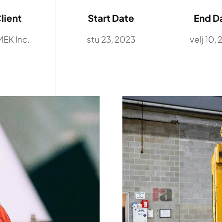
lient
Start Date
End D
EK Inc.
stu 23, 2023
velj 10,