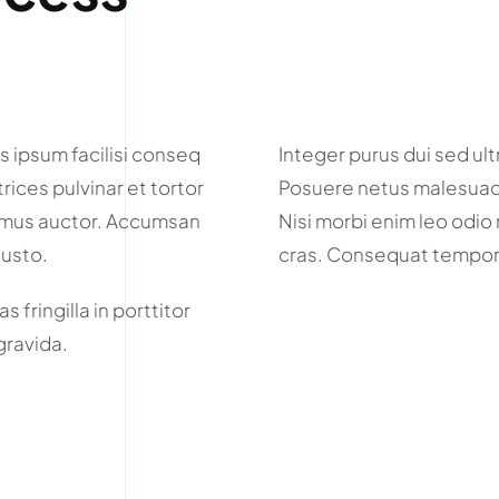
s ipsum facilisi conseq
Integer purus dui sed ult
trices pulvinar et tortor
Posuere netus malesuada
ivamus auctor. Accumsan
Nisi morbi enim leo odio 
justo.
cras. Consequat tempor 
 fringilla in porttitor
 gravida.