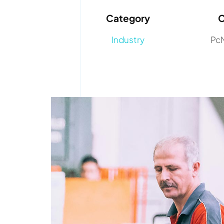
Category
C
Industry
PcM