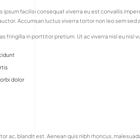
 ipsum facilisi consequat viverra eu est convallis imperdi
s auctor. Accumsan luctus viverra tortor non leo sem sed 
 fringilla in porttitor pretium. Ut ac viverra nisl eu nisl 
cidunt
rtis
orbi dolor
or ac, blandit est. Aenean quis nibh rhoncus, malesuada