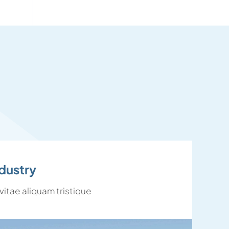
ndustry
itae aliquam tristique