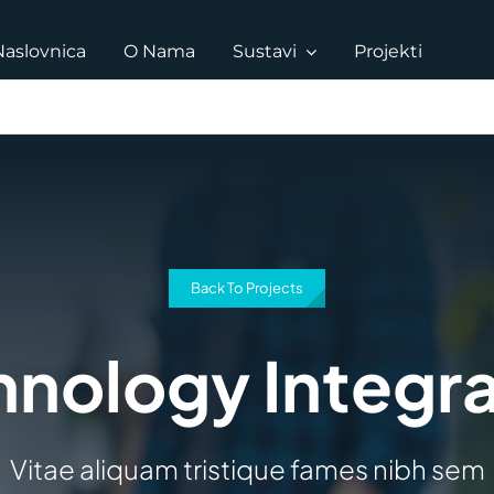
Naslovnica
O Nama
Sustavi
Projekti
Back To Projects
hnology Integra
Vitae aliquam tristique fames nibh sem