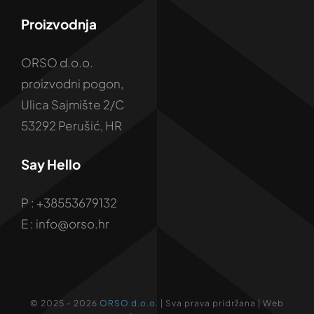
Proizvodnja
ORSO d.o.o.
proizvodni pogon,
Ulica Sajmište 2/C
53292 Perušić, HR
Say Hello
P : +38553679132
E : info@orso.hr
© 2025 - 2026
ORSO d.o.o.
| Sva prava pridržana | Web