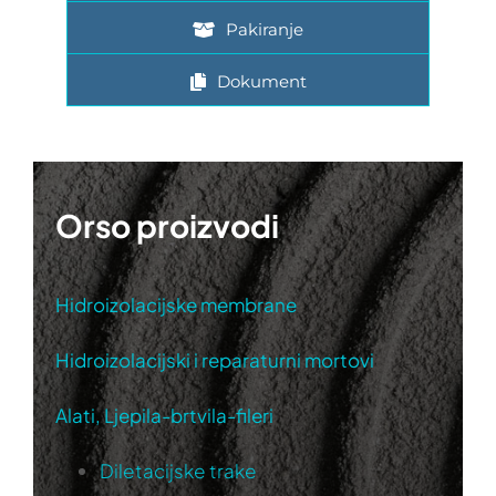
Pakiranje
Dokument
Orso proizvodi
Hidroizolacijske membrane
Hidroizolacijski i reparaturni mortovi
Alati, Ljepila-brtvila-fileri
Diletacijske trake