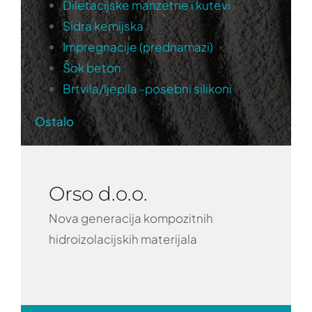
Diletacijske manzetne i kutevi
Sidra kemijska
Impregnacije (prednamazi)
Šok beton
Brtvila/ljepila -posebni silikoni
Ostalo
Orso d.o.o.
Nova generacija kompozitnih
hidroizolacijskih materijala