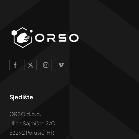
Sjedište
ORSO d.o.o.
Ulica Sajmište 2/C
53292 Perušić, HR