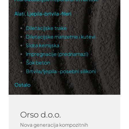
Alati, Ljepila-brtvila-fileri
Diletacijske trake
Diletacijske manzetne i kutevi
Sidra kemijska
Impregnacije (prednamazi)
Šok beton
Brtvila/ljepila -posebni silikoni
Ostalo
Orso d.o.o.
Nova generacija kompozitnih