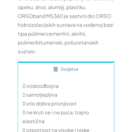
opeku, drvo, alumijij, plastiku.
ORSOband MS360 je sastvni dio ORSO
hidroizolacijskih sustava na vodenoj bazi
tipa polimercementni, akrilni,
polimerbitumenski, poliuretanskih
sustavi.
Svojstva
 vodoodbojna
 samoljepljiva
 vrlo dobra prionjivost
 ne kruti se i ne puca, trajno
elastična
 otpornost na visoke i niske