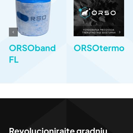
ORSOband
ORSOtermob
FL
Revolucionirajte gradnju