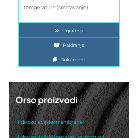
temperature (smrzavanje)
Ugradnja
Pakiranje
Dokument
Orso proizvodi
Hidroizolacijske membrane
Hidroizolacijski i reparaturni mortovi