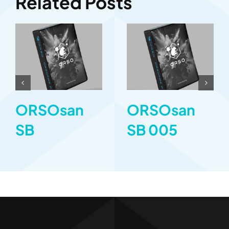
Related Posts
ORSOsan
ORSOsan
SB
SB 005