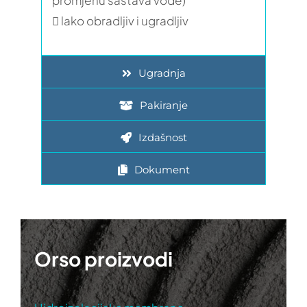
promjenu sastava vode)
 lako obradljiv i ugradljiv
Ugradnja
Pakiranje
Izdašnost
Dokument
Orso proizvodi