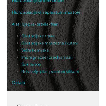
Hidroizolacijske membrane
Hidroizolacijski i reparaturni mortovi
Alati, Ljepila-brtvila-fileri
Diletacijske trake
Diletacijske manzetne i kutevi
Sidra kemijska
Impregnacije (prednamazi)
Šok beton
Brtvila/ljepila -posebni silikoni
Ostalo