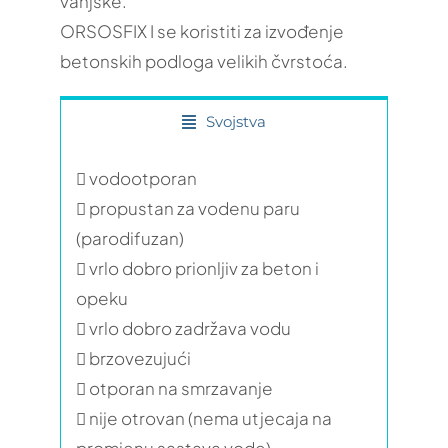
vanjske.
ORSOSFIX I se koristiti za izvođenje
betonskih podloga velikih čvrstoća.
Svojstva
 vodootporan
 propustan za vodenu paru
(parodifuzan)
 vrlo dobro prionljiv za beton i
opeku
 vrlo dobro zadržava vodu
 brzovezujući
 otporan na smrzavanje
 nije otrovan (nema utjecaja na