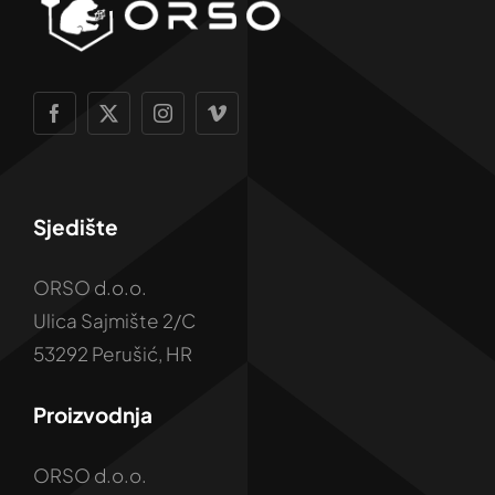
Sjedište
ORSO d.o.o.
Ulica Sajmište 2/C
53292 Perušić, HR
Proizvodnja
ORSO d.o.o.