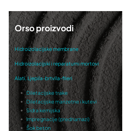
Orso proizvodi
Hidroizolacijske membrane
Hidroizolacijski i reparaturni mortovi
Alati, Ljepila-brtvila-fileri
Diletacijske trake
Diletacijske manzetne i kutevi
Sidra kemijska
Impregnacije (prednamazi)
Šok beton