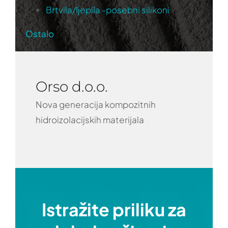
Brtvila/ljepila -posebni silikoni
Ostalo
Orso d.o.o.
Nova generacija kompozitnih
hidroizolacijskih materijala
Istražite priliku za