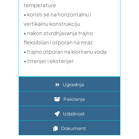
temperature
• koristi se na horizontalnu i
vertikalnu konstrukciju
• nakon stvrdnjavanja trajno
fleksibilan i otporan na mraz
• trajno otporan na kloriranu voda
• interijer i eksterijer
Ugradnja
Pakiranje
Izdašnost
Dokument