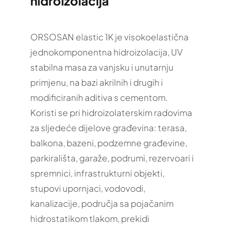
hidroizolacija
ORSOSAN elastic 1K je visokoelastična
jednokomponentna hidroizolacija, UV
stabilna masa za vanjsku i unutarnju
primjenu, na bazi akrilnih i drugih i
modificiranih aditiva s cementom.
Koristi se pri hidroizolaterskim radovima
za sljedeće dijelove građevina: terasa,
balkona, bazeni, podzemne građevine,
parkirališta, garaže, podrumi, rezervoari i
spremnici, infrastrukturni objekti,
stupovi upornjaci, vodovodi,
kanalizacije, područja sa pojačanim
hidrostatikom tlakom, prekidi